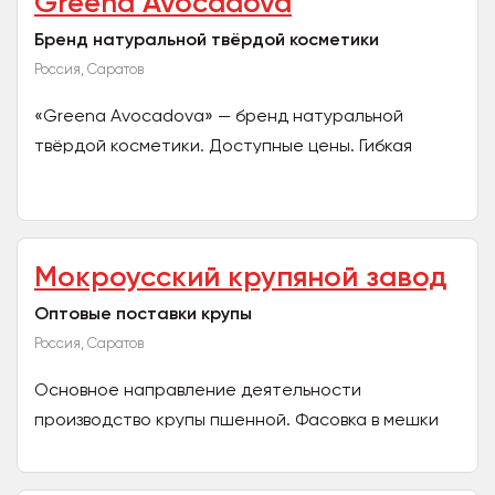
Greena Avocadova
Бренд натуральной твёрдой косметики
Россия, Саратов
«Greena Avocadova» — бренд натуральной
твёрдой косметики. Доступные цены. Гибкая
накопительная система скидок. Удобная и
быстрая логистика....
Мокроусский крупяной завод
Оптовые поставки крупы
Россия, Саратов
Основное направление деятельности
производство крупы пшенной. Фасовка в мешки
по 25/50кг возможно фасовка в МКР. Так же
занимаемся производством...