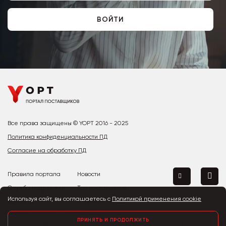
ВОЙТИ
Все права защищены © YOPT 2016 - 2025
Политика конфиденциальности ПД
Согласие на обработку ПД
Правила портала
Новости
Служба поддержки
Топ поставщиков
Используя сайт, вы соглашаетесь с
Политикой применения cookie
Контакты
Страны и города
Предложить улучшение
ПРИНЯТЬ И ПРОДОЛЖИТЬ