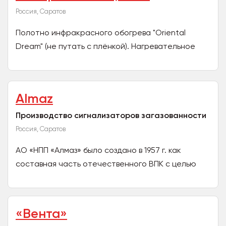
Россия, Саратов
Полотно инфракрасного обогрева "Oriental
Dream" (не путать с плёнкой). Нагревательное
полотно можно использовать как в качестве
основного способа...
Almaz
Производство сигнализаторов загазованности
Россия, Саратов
АО «НПП «Алмаз» было создано в 1957 г. как
составная часть отечественного ВПК с целью
разработки и производства изделий электронной
техники для...
«Вента»