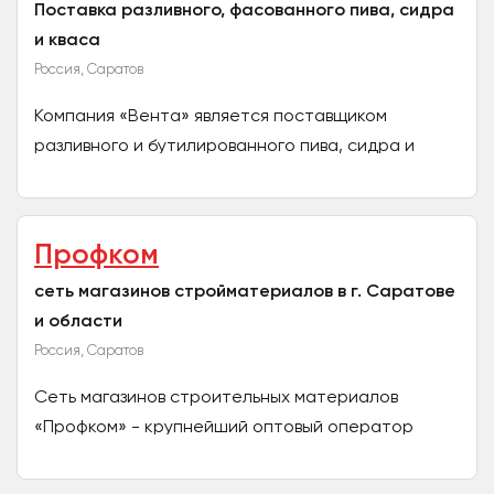
Поставка разливного, фасованного пива, сидра
и кваса
Россия, Саратов
Компания «Вента» является поставщиком
разливного и бутилированного пива, сидра и
кваса. Мы предлагаем качественную продукцию
по доступной цене....
Профком
сеть магазинов стройматериалов в г. Саратове
и области
Россия, Саратов
Сеть магазинов строительных материалов
«Профком» - крупнейший оптовый оператор
Саратова и Саратовской области. Компания
предлагает широчайший выбор...