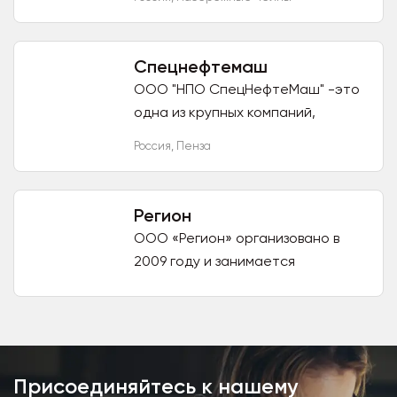
спецтехники для геофизических и
гидродинамических
исследований и...
Спецнефтемаш
ООО "НПО СпецНефтеМаш" -это
одна из крупных компаний,
производящая обширный спектр
Россия
,
Пенза
емкостного оборудования,
маталлоконструкций и
трубопроводной...
Регион
ООО «Регион» организовано в
2009 году и занимается
разработкой, производством и
продажей различной
сельскохозяйственной и
вспомогательной техники,...
Присоединяйтесь к нашему