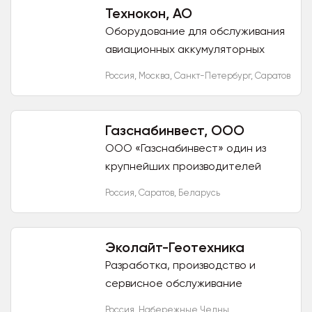
Технокон, АО
Оборудование для обслуживания
авиационных аккумуляторных
батарей АО «Технокон»
Россия
,
Москва
,
Санкт-Петербург
,
Саратов
занимается производством:
Зарядно-разрядного
оборудования; УЗР; УПК;...
Газснабинвест, ООО
ООО «Газснабинвест» один из
крупнейших производителей
нефтегазового оборудования и
Россия
,
Саратов
,
Беларусь
металлоконструкций в России и
странах СНГ. Продукция
компании...
Эколайт-Геотехника
Разработка, производство и
сервисное обслуживание
нефтегазового оборудования и
Россия
,
Набережные Челны