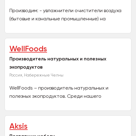
Производим: - увлажнители очистители воздуха
(бытовые и канальные промышленные) на
принципе традиционного увлажнения. -
переносные водонагреватели...
WellFoods
Производитель натуральных и полезных
экопродуктов
Россия, Набережные Челны
WellFoods – производитель натуральных и
полезных экопродуктов. Среди нашего
ассортимента только полезные и вкусные
продукты здорового питания:...
Aksis