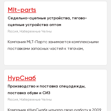
Mlt-parts
Седельно-сцепные устройства, тягово-
сцепные устройства оптом
Россия, Набережные Челны
Компания MLT-Партс занимается комплексными
поставками запасных частей к тягачам,
прицепам и полуприцепам. Большой опыт в этой
сфере, положительно...
НурСнаб
Производство и поставка спецодежды,
поставка обуви и СИЗ
Россия, Набережные Челны
Компания «НурСнаб» начала свою работу в 2009