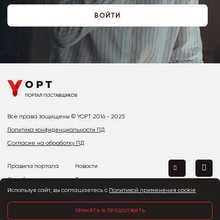
ВОЙТИ
Все права защищены © YOPT 2016 - 2025
Политика конфиденциальности ПД
Согласие на обработку ПД
Правила портала
Новости
Служба поддержки
Топ поставщиков
Используя сайт, вы соглашаетесь с
Политикой применения cookie
Контакты
Страны и города
Предложить улучшение
ПРИНЯТЬ И ПРОДОЛЖИТЬ