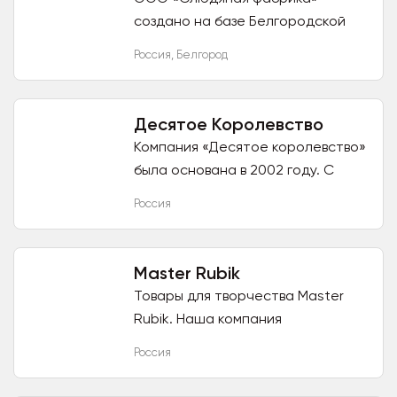
создано на базе Белгородской
слюдяной фабрики, начавшей
Россия
,
Белгород
свою производственно-
хозяйственную деятельность в
1966 году, и...
Десятое Королевство
Компания «Десятое королевство»
была основана в 2002 году. С
момента основания и по сей день
Россия
наша основная специализация –
производство развивающих...
Master Rubik
Товары для творчества Master
Rubik. Наша компания
предлагает, серию барельефов
Россия
для творчества-Морские
обитатели. Товар не подлежит