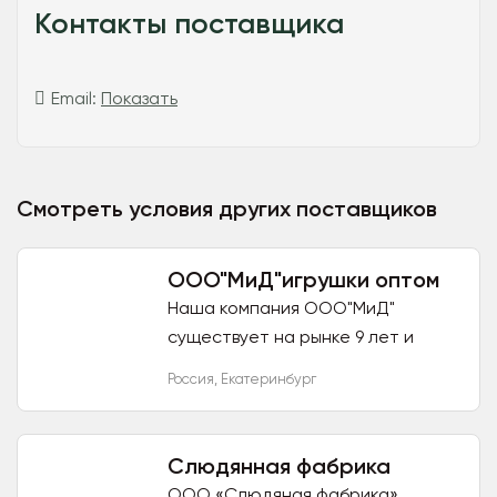
Контакты поставщика
Email:
Показать
Смотреть условия других поставщиков
ООО"МиД"игрушки оптом
Наша компания ООО"МиД"
существует на рынке 9 лет и
предоставляет игрушки оптом.
Россия
,
Екатеринбург
Торговая марка Аймид. Мы
являемся производителем
детских качалок,...
Слюдянная фабрика
ООО «Слюдяная фабрика»