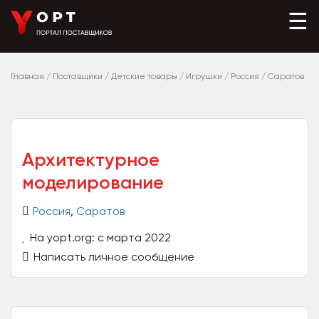
☰
Главная
/
Поставщики
/
Детские товары
/
Игрушки
/
Россия
/
Саратов
Архитектурное
моделирование
Россия
,
Саратов
На yopt.org: с марта 2022
Написать личное сообщение