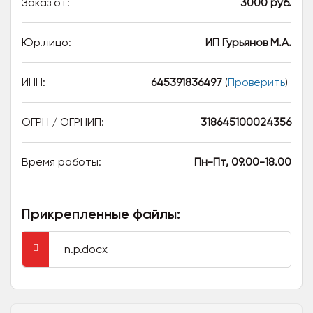
Заказ от:
3000 руб.
Юр.лицо:
ИП Гурьянов М.А.
ИНН:
645391836497
(
Проверить
)
ОГРН / ОГРНИП:
318645100024356
Время работы:
Пн-Пт, 09.00-18.00
Прикрепленные файлы:
n.p.docx