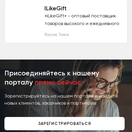
обязательной...
ILikeGift
«iLikeGift» - оптовый поставщик
товаров высокого и ежедневного
спроса. Начиная от милой
Россия
,
Томск
канцелярии заканчивая товарами
на каждый день (ланч боксы,...
Присоединяйтесь к нашему
порталу
прямо сейчас
Зарегистрируйтесь на нашем портале и найдите
новых клиентов, заказчиков и партнёров!
ЗАРЕГИСТРИРОВАТЬСЯ