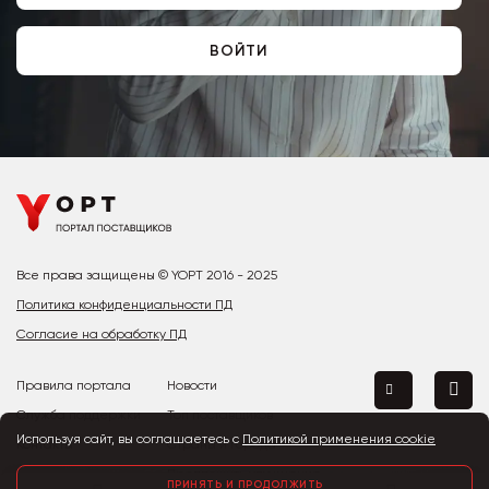
ВОЙТИ
Все права защищены © YOPT 2016 - 2025
Политика конфиденциальности ПД
Согласие на обработку ПД
Правила портала
Новости
Служба поддержки
Топ поставщиков
Используя сайт, вы соглашаетесь с
Политикой применения cookie
Контакты
Страны и города
Предложить улучшение
ПРИНЯТЬ И ПРОДОЛЖИТЬ