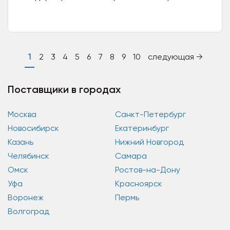
игрушек и подушек, работающий с 1999 года. За
25 лет...
1
2
3
4
5
6
7
8
9
10
следующая →
Поставщики в городах
Москва
Санкт-Петербург
Новосибирск
Екатеринбург
Казань
Нижний Новгород
Челябинск
Самара
Омск
Ростов-на-Дону
Уфа
Красноярск
Воронеж
Пермь
Волгоград