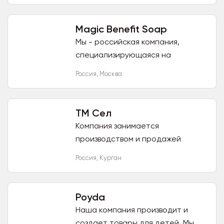
телемагазинов от 300 штук. У нас
поставки напрямую...
Magic Benefit Soap
Мы - российская компания,
специализирующаяся на
разработке и производстве мыла
Россия
,
Москва
ручной работы и других средств
для ванн. Компания начала свою
работу...
ТМ Сел
Компания занимается
производством и продажей
джибитсов по мотивам
Россия
,
Курган
популярных российских
мультфильмов. Вся продукция
легальна, джибитсы
Poyda
производятся...
Наша компания производит и
создает товары для детей. Мы