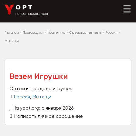
☰
Главная
/
Поставщики
/
Косметика
/
Средства гигиены
/
Россия
/
Мытищи
Везем Игрушки
Оптовая продажа игрушек
Россия
,
Мытищи
На yopt.org: с января 2026
Написать личное сообщение