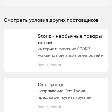
Смотреть условия других поставщиков
Storiz - необычные товары
оптом
Интернет-магазина STORIZ –
магазина приятных полезностей и
полезных приятностей. Наша
Россия
,
Москва
компания занимается поставками
сертифицированной продукции
из...
Опт Тренд
Направление Опт Тренд
предлагает купить крупным
оптом товары для
Россия
,
Москва
одностраничников из CPA сетей и