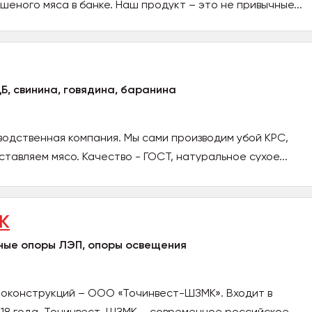
еного мяса в банке. Наш продукт – это не привычные...
Б, свинина, говядина, баранина
водственная компания. Мы сами производим убой КРС,
тавляем мясо. Качество - ГОСТ, натуральное сухое...
К
ные опоры ЛЭП, опоры освещения
оконструкций – ООО «Точинвест-ШЗМК». Входит в
18 года. Точинвест-ШЗМК – современное российское...