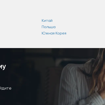
Китай
Польша
Южная Корея
му
айдите