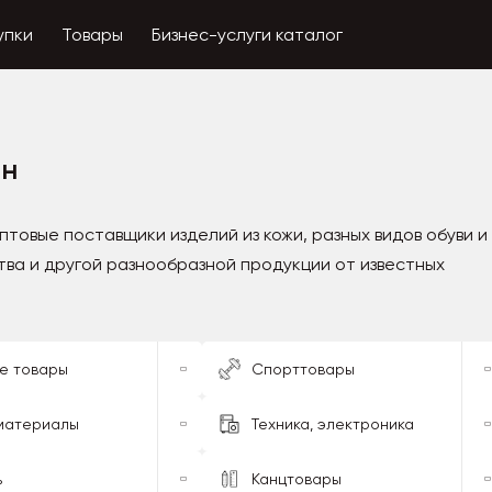
упки
Товары
Бизнес-услуги каталог
ан
товые поставщики изделий из кожи, разных видов обуви и
тва и другой разнообразной продукции от известных
е товары
Спорттовары
материалы
Техника, электроника
ь
Канцтовары