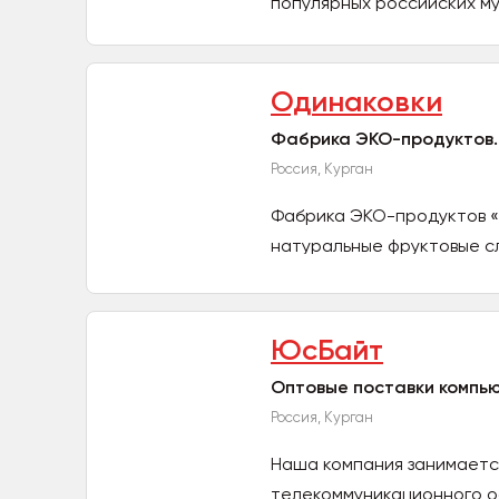
популярных российских му
производятся...
Одинаковки
Фабрика ЭКО-продуктов.
Россия, Курган
Фабрика ЭКО-продуктов «Од
натуральные фруктовые сл
ЮсБайт
Оптовые поставки компь
Россия, Курган
Наша компания занимаетс
телекоммуникационного о