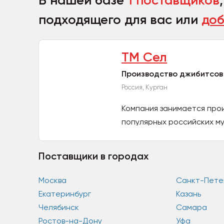
В нашей базе
1 поставщиков
подходящего для вас или
доб
ТМ Сел
Производство джибитсов
Россия, Курган
Компания занимается про
популярных российских му
производятся...
Поставщики в городах
Москва
Санкт-Пете
Екатеринбург
Казань
Челябинск
Самара
Ростов-на-Дону
Уфа