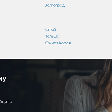
Волгоград
Китай
Польша
Южная Корея
му
айдите