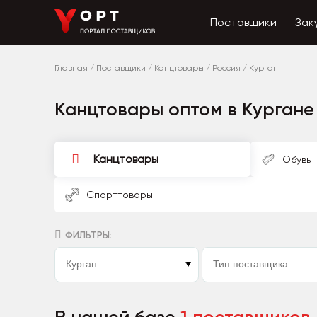
Поставщики
Зак
Главная
/
Поставщики
/
Канцтовары
/
Россия
/
Курган
Канцтовары оптом в Кургане
Канцтовары
Обувь
Спорттовары
ФИЛЬТРЫ: