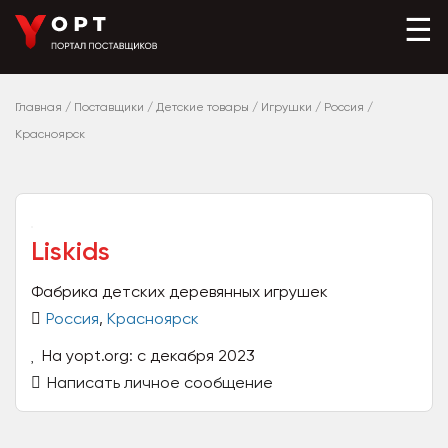
☰
Главная
/
Поставщики
/
Детские товары
/
Игрушки
/
Россия
/
Красноярск
Liskids
Фабрика детских деревянных игрушек
Россия
,
Красноярск
На yopt.org: с декабря 2023
Написать личное сообщение