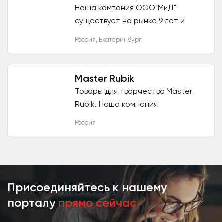
Наша компания ООО"МиД"
существует на рынке 9 лет и
предоставляет игрушки оптом.
Россия
,
Екатеринбург
Торговая марка Аймид. Мы
являемся производителем
детских качалок,...
Master Rubik
Товары для творчества Master
Rubik. Наша компания
предлагает, серию барельефов
Россия
для творчества-Морские
обитатели. Товар не подлежит
обязательной...
Присоединяйтесь к нашему
порталу
прямо сейчас