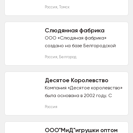
спроса. Начиная от милой
Россия
,
Томск
канцелярии заканчивая товарами
на каждый день (ланч боксы,...
Слюдянная фабрика
ООО «Слюдяная фабрика»
создано на базе Белгородской
слюдяной фабрики, начавшей
Россия
,
Белгород
свою производственно-
хозяйственную деятельность в
1966 году, и...
Десятое Королевство
Компания «Десятое королевство»
была основана в 2002 году. С
момента основания и по сей день
Россия
наша основная специализация –
производство развивающих...
ООО"МиД"игрушки оптом