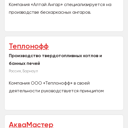
Компания «Алтай Ангар» специализируется на
производстве бескаркасных ангаров.
Производство размещено в г. Барнаул. В каталоге
представлены...
Теплонофф
Производство твердотопливных котлов и
банных печей
Россия, Барнаул
Компания ООО «Теплонофф» в своей
деятельности руководствуется принципом
разумной достаточности: умение
сосредоточиться на главном позволило
компании...
АкваМастер