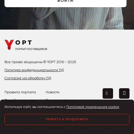
ВОЙТИ
Все права защищены © YOPT 2016 - 2025
Политика конфиденциальности ПД
Согласие на обработку ПД
Правила портала
Новости
Служба поддержки
Топ поставщиков
Используя сайт, вы соглашаетесь с
Политикой применения cookie
Контакты
Страны и города
Предложить улучшение
ПРИНЯТЬ И ПРОДОЛЖИТЬ
Вход
Регистрация
Поставщики
Закупки