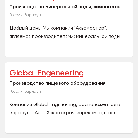
Производство минеральной воды, лимонадов
Россия, Барнаул
Добрый день, Мы компания "Аквамастер",
являемся производителями: минеральной воды
"Белокурихинская" объемом 0,5; 1,25; 1,5л;
питьевой воды "...
Global Engeneering
Производство пищевого оборудования
Россия, Барнаул
Компания Global Engineering, расположенная в
Барнауле, Алтайского края, зарекомендовала
себя как надежный партнер на
машиностроительном рынке....