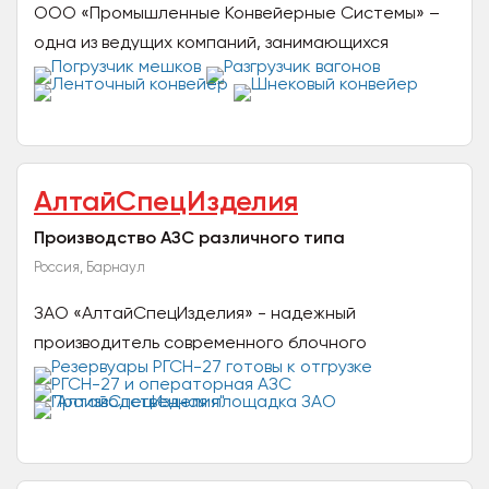
ООО «Промышленные Конвейерные Системы» –
одна из ведущих компаний, занимающихся
проектированием и изготовлением различных
конвейерных линий....
АлтайСпецИзделия
Производство АЗС различного типа
Россия, Барнаул
ЗАО «АлтайСпецИзделия» - надежный
производитель современного блочного
оборудования высокой степени заводской
готовности для нефтегазового комплекса...