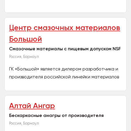
марок «Зум-Зум» и «Алтайские Семечки» по
группам товаров: семечки черные...
Центр смазочных материалов
Большой
Смазочные материалы с пищевым допуском NSF
Россия, Барнаул
ГК «Большой» является дилером разработчика и
производителя российской линейки материалов
Efele для пищевой промышленности,
сертифицированная...
Алтай Ангар
Бескаркасные анагры от производителя
Россия, Барнаул