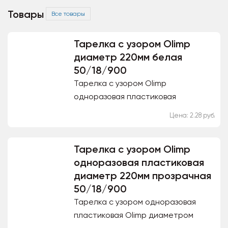
Товары
Все товары
Тарелка с узором Olimp
диаметр 220мм белая
50/18/900
Тарелка с узором Olimp
одноразовая пластиковая
диаметром 220 мм белая
Цена: 2.28 руб.
предназначена для подачи готовых
блюд, а так же для сервировки. Не
Тарелка с узором Olimp
имеет...
одноразовая пластиковая
диаметр 220мм прозрачная
50/18/900
Тарелка с узором одноразовая
пластиковая Olimp диаметром