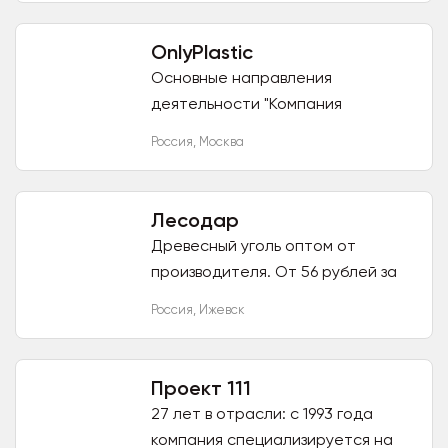
и безопасны для здоровья....
OnlyPlastic
Основные направления
деятельности "Компания
OnlyPlastic" ИП Елизаров Е.Б.: 1.
Россия
,
Москва
Оптовая продажа товаров из
пластика: пластиковая тара и
упаковка,...
Лесодар
Древесный уголь оптом от
производителя. От 56 рублей за
мешок 3 кг. Минимальная партия
Россия
,
Ижевск
500 мешков. Доставка и
самовывоз. Наличный и
безналичный...
Проект 111
27 лет в отрасли: с 1993 года
компания специализируется на