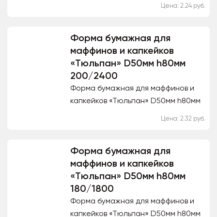
220мм прозрачная предназначена
Цена: 2.24 руб.
для подачи готовых блюд, а так же
для сервировки. Не имеет...
Форма бумажная для
маффинов и капкейков
«Тюльпан» D50мм h80мм
200/2400
Форма бумажная для маффинов и
капкейков «Тюльпан» D50мм h80мм
используется пекарнями как
Цена: 2.32 руб.
пищевая упаковка для выпечки.
Благодаря материалу из...
Форма бумажная для
маффинов и капкейков
«Тюльпан» D50мм h80мм
180/1800
Форма бумажная для маффинов и
капкейков «Тюльпан» D50мм h80мм