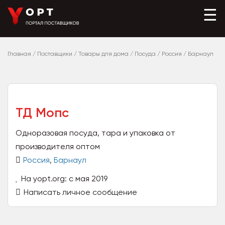
☰
Главная
/
Поставщики
/
Товары для дома
/
Посуда
/
Россия
/
Барнаул
ТД Мопс
Одноразовая посуда, тара и упаковка от
производителя оптом
Россия
,
Барнаул
На yopt.org: с мая 2019
Написать личное сообщение