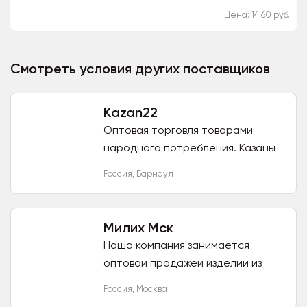
прозрачной крышкой применяется
Цена: 14.60 руб.
в качестве контейнера для салата
и прочей еды....
Смотреть условия других поставщиков
Kazan22
Оптовая торговля товарами
народного потребления. Казаны
узбекские, казаны афганские,
Россия
,
Барнаул
узбекская керамическая посуда
ручного изготовления,
риштанская...
Милих Мск
Наша компания занимается
оптовой продажей изделий из
пластика. Изделия более 300
Россия
,
Москва
наименований, сертифицированы