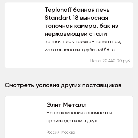
дымохода 115 мм.
Teplonoff банная печь
Standart 18 выносная
топочная камера, бак из
нержавеющей стали
Банная печь трехкомпонентная,
изготовлена из трубы 530*8, с
выносной топкой. Водогрейный бак
Цена: 20 440.00 руб.
на 85 литров из нержавеющего
металла.
Смотреть условия других поставщиков
Элит Металл
Наша компания занимается
производством в двух
направлениях: Водяные и
Россия
,
Москва
электрические