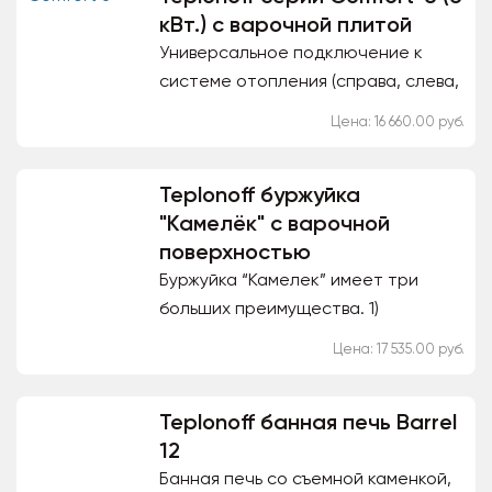
кВт.) с варочной плитой
Универсальное подключение к
системе отопления (справа, слева,
по диагонали). Варочная плита
Цена: 16 660.00 руб.
(конфорка 1 шт) Колосники чугунные
ЛИТКОМ (выдерживают...
Teplonoff буржуйка
"Камелёк" с варочной
поверхностью
Буржуйка “Камелек” имеет три
больших преимущества. 1)
Варочная поверхность для
Цена: 17 535.00 руб.
приготовления пищи. 2) Песочный
теплоаккумулятор, покрывающий
Teplonoff банная печь Barrel
весь...
12
Банная печь со съемной каменкой,