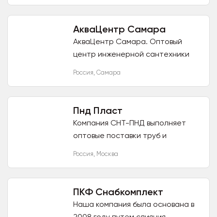
полотенцесушители. Коллекторы
распределительные....
АкваЦентр Самара
АкваЦентр Самара. Оптовый
центр инженерной сантехники
Аквацентр Самара предлагает
Россия
,
Самара
большой ассортимент товаров
сантехнического назначения. В
наличии...
Пнд Пласт
Компания СНТ-ПНД выполняет
оптовые поставки труб и
фитингов ПНД, а также
Россия
,
Москва
предоставляет услуги по замене
полиэтиленовых труб и
составление смет....
ПКФ Снабкомплект
Наша компания была основана в
2008 году путем слияния