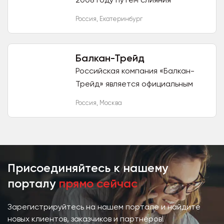
нескольких компаний,
Россия
,
Екатеринбург
занимающихся разными видами
деятельности, для обеспечения
комплексного...
Балкан-Трейд
Российская компания «Балкан-
Трейд» является официальным
торговым представителем
Россия
,
Москва
торгово-производственной
компании Mak Trade Group
(Республика Сербия...
Присоединяйтесь к нашему
порталу
прямо сейчас
Зарегистрируйтесь на нашем портале и найдите
новых клиентов, заказчиков и партнёров!