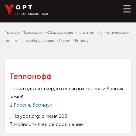
☰
Главная
/
Поставщики
/
Оборудование, инструмент
/
Климатическое и
отопительное оборудование
/
Россия
/
Барнаул
Теплонофф
Производство твердотопливных котлов и банных
печей
Россия
,
Барнаул
На yopt.org: с июня 2021
Написать личное сообщение