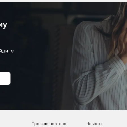
му
айдите
Правила портала
Новости