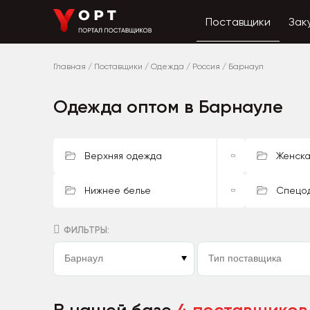
Поставщики
Зак
Главная
/
Поставщики
/
Одежда
/
Россия
/
Барнаул
Одежда оптом в Барнауле
Верхняя одежда
Женска
Нижнее белье
Спецо
ФИЛЬТРЫ: