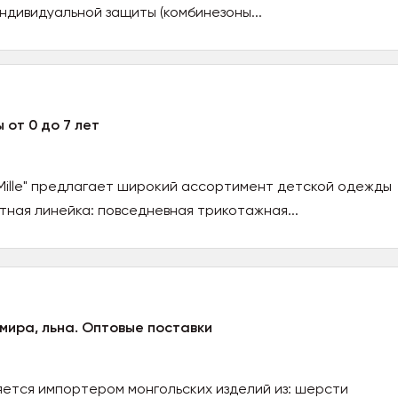
ндивидуальной защиты (комбинезоны...
от 0 до 7 лет
aMille" предлагает широкий ассортимент детской одежды
тная линейка: повседневная трикотажная...
ира, льна. Оптовые поставки
ляется импортером монгольских изделий из: шерсти