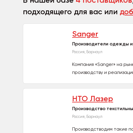
В нашей базе
4 поставщиков
подходящего для вас или
доб
Sanger
Производители одежды и
Россия, Барнаул
Компания «Sanger» на рын
производству и реализаци
НТО Лазер
Производство текстильн
Россия, Барнаул
Производстводим такие по