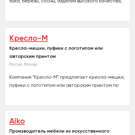
бука, березы, сосны, изделия высокого качества,
что очень важно для торговли на маркетплейсах,
во...
Кресло-М
Кресла-мешки, пуфики с логотипом или
авторским принтом
Россия, Москва
Компания "Кресло-М" предлагает кресла-мешки,
пуфики с логотипом или авторским принтом по
дизайн-макету Заказчика. Посмотри, как делают
другие и...
Aiko
Производитель мебели из искусственного