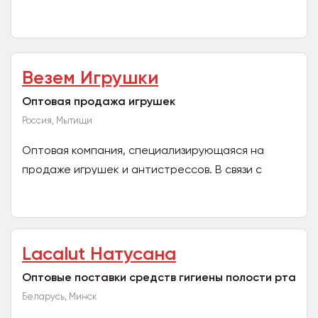
Именно поэтому Русхемп создает продукты так,
как это...
Везем Игрушки
Оптовая продажа игрушек
Россия, Мытищи
Оптовая компания, специализирующаяся на
продаже игрушек и антистрессов. В связи с
закрытием одного из складов распродаём
складские остатки....
Lacalut Натусана
Оптовые поставки средств гигиены полости рта
Беларусь, Минск