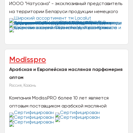
ИООО "Натусана" - эксклюзивный представитель
на территории Беларуси продукции немецкого
концерна "Dr.Theiss Naturwaren Gmbh": Dr.Theiss
-...
Modisspro
Арабская и Европейская масляная парфюмерия
оптом
Россия, Казань
Компания ModissPRO более 10 лет является
оптовым поставщиком арабской масляной
парфюмерии и восточной косметики по всей
России и СНГ. Приглашаем к...