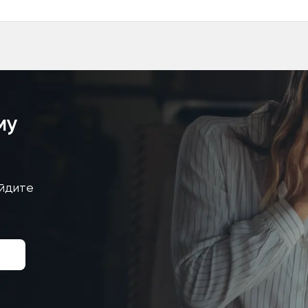
му
айдите