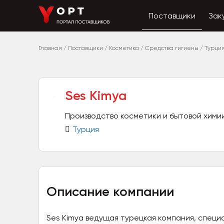
Поставщики
Зак
Главная
/
Поставщики
/
Косметика
/
Средства гигиены
/
Турци
Ses Kimya
Производство косметики и бытовой хими
Турция
Описание компании
Ses Kimya ведущая турецкая компания, спец