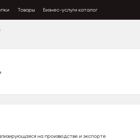
упки
Товары
Бизнес-услуги каталог
я
и
иализирующаяся на производстве и экспорте