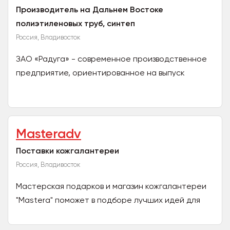
Производитель на Дальнем Востоке
полиэтиленовых труб, синтеп
Россия, Владивосток
ЗАО «Радуга» - современное производственное
предприятие, ориентированное на выпуск
продукции, востребованной как для
промышленных нужд, так и в быту...
Masteradv
Поставки кожгалантереи
Россия, Владивосток
Мастерская подарков и магазин кожгалантереи
"Mastera" поможет в подборе лучших идей для
подарка, а также изготовит для вас: Изделия
высокого...