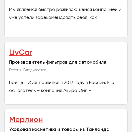
Мы являемся быстро развивающейся компанией и
уже успели зарекомендовать себя ,как
ответственные партнеры и исполнители! Наша
компания Light ,хотела...
LivCar
Производитель фильтров для автомобиля
Россия, Владивосток
Бренд LivCar появился в 2017 году в России. Его
основатель – компания Акира Оил –
профессионалы на рынке продаж автотоваров.
Мы создали LivCar,...
Мерлион
Уходовая косметика и товары из Таиланда