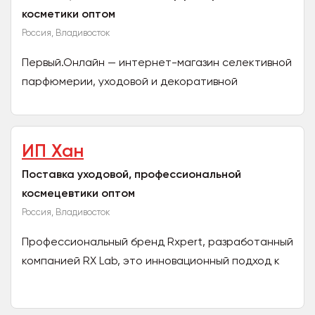
косметики оптом
Россия, Владивосток
Первый.Онлайн — интернет-магазин селективной
парфюмерии, уходовой и декоративной
косметики, а также одежды и аксессуаров. В
магазине представлены...
ИП Хан
Поставка уходовой, профессиональной
космецевтики оптом
Россия, Владивосток
Профессиональный бренд Rxpert, разработанный
компанией RX Lab, это инновационный подход к
уходу за кожей, основанный на научных
исследованиях и...