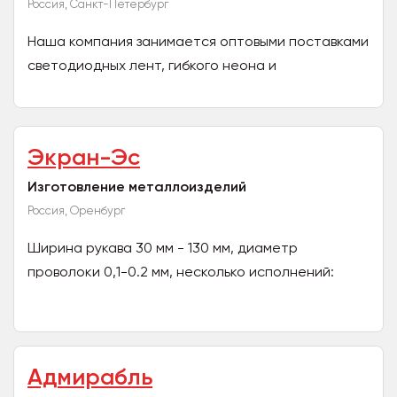
Россия, Санкт-Петербург
Наша компания занимается оптовыми поставками
светодиодных лент, гибкого неона и
комплектующих для декоративного,
интерьерного, рекламного и...
Экран-Эс
Изготовление металлоизделий
Россия, Оренбург
Ширина рукава 30 мм - 130 мм, диаметр
проволоки 0,1-0.2 мм, несколько исполнений:
1,2,3,4,5,6 нитей, медная, нержавеющая
проволока, полиамидная....
Адмирабль