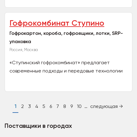
натуральной фанеры....
Гофрокомбинат Ступино
Гофрокартон, короба, гофроящики, лотки, SRP-
упаковка
Россия, Москва
«Ступинский гофрокомбинат» предлагает
современные подходы и передовые технологии
производства гофрированного картона, услуги по
печати и склейке для...
1
2
3
4
5
6
7
8
9
10
…
следующая →
Поставщики в городах