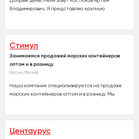
Добрый день! Меня зовут Костюков Артем
Владимирович. Я представляю крупную
полиграфическую компанию на территории
ЮФО ООО "Астролон" (г.Ростов-на-...
Стимул
Занимаемся продажей морских контейнеров
оптом и в розницу
Россия, Москва
Наша компания специализируется на продаже
морских контейнеров оптом и в розницу. Мы
предлагаем широкий ассортимент новых и бу
контейнеров различных...
Центаурус