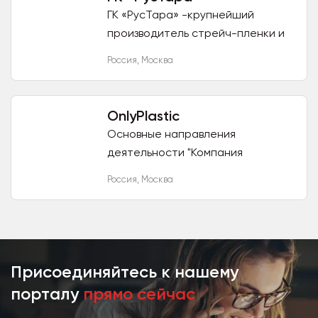
ГК «РусТара» -крупнейший
производитель стрейч-пленки и
мешкотары (мешки ПП
Россия
,
Москва
(полипропиленовые) любых
размеров и толщин). стрейч- 80
р/кг мешки ПП...
OnlyPlastic
Основные направления
деятельности "Компания
OnlyPlastic" ИП Елизаров Е.Б.: 1.
Россия
,
Москва
Оптовая продажа товаров из
пластика: пластиковая тара и
упаковка,...
Присоединяйтесь к нашему
порталу
прямо сейчас