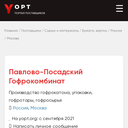
☰
Главная
/
Поставщики
/
Сырье и материалы
/
Бумага, картон
/
Россия
/
Москва
Павлово-Посадский
Гофрокомбинат
Производство гофрокатона, упаковки,
гофротары, гофросырья
Россия
,
Москва
На yopt.org: с сентября 2021
Написать личное сообщение