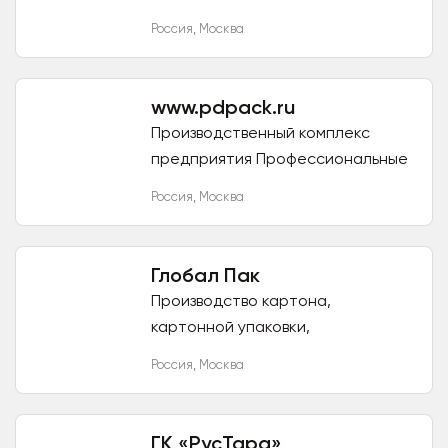
подходы и передовые технологии
Россия
,
Москва
производства гофрированного
картона, услуги по печати и
склейке для...
www.pdpack.ru
Производственный комплекс
предприятия Профессиональные
Решения составляет более
Россия
,
Москва
восьми тысяч квадратных метров
и обеспечивает полный цикл...
Глобал Пак
Производство картона,
картонной упаковки,
гофролистов: Трехслойные
Россия
,
Москва
профиль "Е", "В", "С" Марки Т-11,
Т-12, Т-21, Т-22, Т-23, Т-24
Пятислойный...
ГК «РусТара»