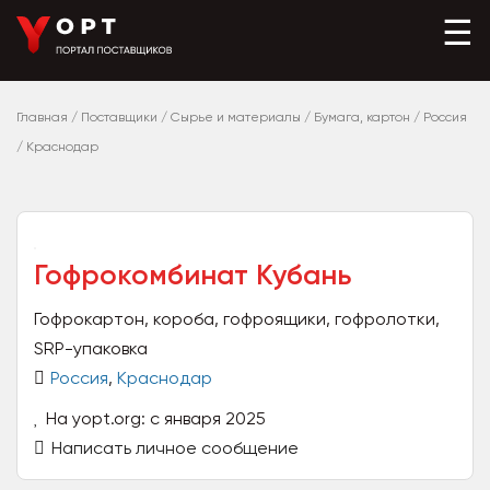
☰
Главная
/
Поставщики
/
Сырье и материалы
/
Бумага, картон
/
Россия
/
Краснодар
Гофрокомбинат Кубань
Гофрокартон, короба, гофроящики, гофролотки,
SRP-упаковка
Россия
,
Краснодар
На yopt.org: с января 2025
Написать личное сообщение