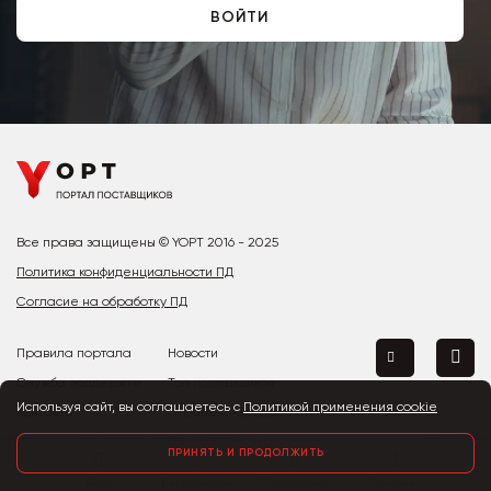
ВОЙТИ
Все права защищены © YOPT 2016 - 2025
Политика конфиденциальности ПД
Согласие на обработку ПД
Правила портала
Новости
Служба поддержки
Топ поставщиков
Используя сайт, вы соглашаетесь с
Политикой применения cookie
Контакты
Страны и города
Предложить улучшение
ПРИНЯТЬ И ПРОДОЛЖИТЬ
Вход
Регистрация
Поставщики
Закупки