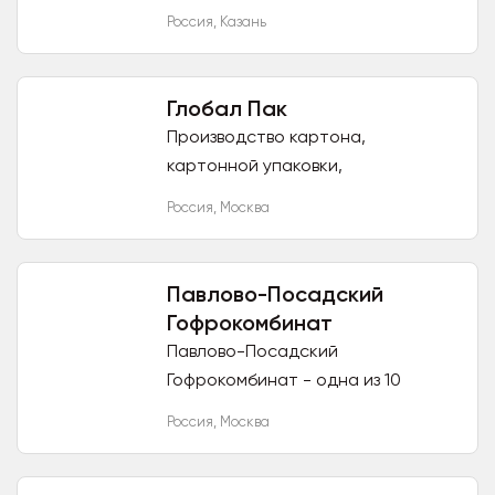
хлебобулочной, кондитерской,
Россия
,
Казань
мясной и масложировой
продукции, также у нас можно
приобрести...
Глобал Пак
Производство картона,
картонной упаковки,
гофролистов: Трехслойные
Россия
,
Москва
профиль "Е", "В", "С" Марки Т-11,
Т-12, Т-21, Т-22, Т-23, Т-24
Пятислойный...
Павлово-Посадский
Гофрокомбинат
Павлово-Посадский
Гофрокомбинат - одна из 10
крупнейших компаний России по
Россия
,
Москва
производству гофрокартона,
гофротары и гофроупаковки.
Павлово-Посадский...