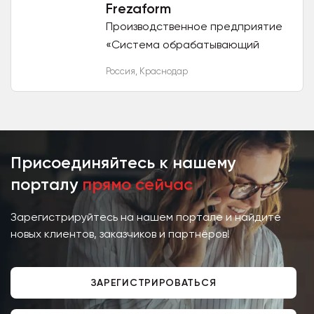
Frezaform
Производственное предприятие
«Система обрабатывающий
центр» изготавливает корпуса,
Россия
,
Краснодар
манжеты, втулки, кожухи,
уплотнители и другие
полимерные изделия...
Присоединяйтесь к нашему
порталу
прямо сейчас
Зарегистрируйтесь на нашем портале и найдите
новых клиентов, заказчиков и партнёров!
ЗАРЕГИСТРИРОВАТЬСЯ