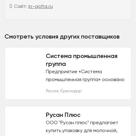
Сайт:
kr-gofra.ru
Смотреть условия других поставщиков
Система промышленная
группа
Предприятие «Система
промышленная группа» основано
в 2006 году. Мы проектируем и
Россия
,
Краснодар
производим упаковку для
продукции гражданского и
военного...
Русан Плюс
ООО "Русан плюс" предлагает
купить упаковку для молочной,