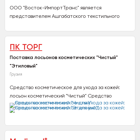
ООО "Восток-ИмпортТранс" является
представителем Ашгабатского текстильного
комбината.Также производителя сухово корма
для собак HEY,BEDDU город...
ПК ТОРГ
Поставка лосьонов косметических "Чистый"
"Этиловый"
Грузия
Средство косметическое для ухода за кожей:
лосьон косметический "Чистый" Средство
косметическое для ухода за кожей: лосьон
косметический "Этиловый...