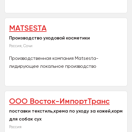
Эксклюзивный представитель в России и
Беларуси. *...
MATSESTA
Производство уходовой косметики
Россия, Сочи
Производственная компания Matsesta-
лидирующее локальное производство
косметических, уходовых продуктов
высочайшего качества. Более 10 лет на рынке,...
ООО Восток-ИмпортТранс
поставки текстиль,крема по уходу за кожей,корм
для собак сух
Россия