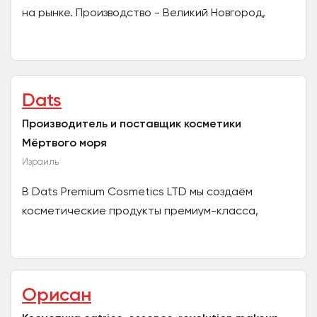
на рынке. Производство - Великий Новгород,
офис - Санкт-Петербург. Производим уходовую
косметику...
Dats
Производитель и поставщик косметики
Мёртвого моря
Израиль
В Dats Premium Cosmetics LTD мы создаём
косметические продукты премиум-класса,
изготовленные из лучших натуральных
ингредиентов, включая минералы...
Орисан