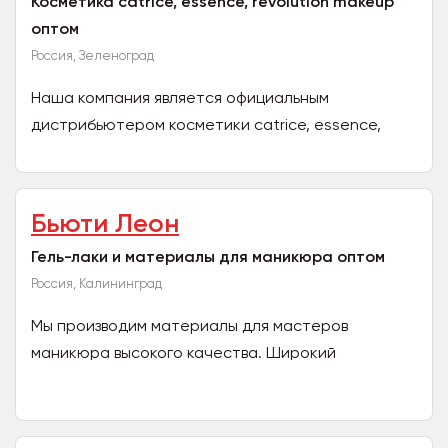
Косметика catrice, essence, revolution makeup
оптом
Россия, Зеленоград
Наша компания является официальным
дистрибьютером косметики catrice, essence,
revolution makeup, revolution pro, lv, vival и других
популярных...
Бьюти Леон
Гель-лаки и материалы для маникюра оптом
Россия, Калининград
Мы производим материалы для мастеров
маникюра высокого качества. Широкий
ассортимент: гель-лаки, топы, базы, гель-
билдеры, крем-парафин и сухое...