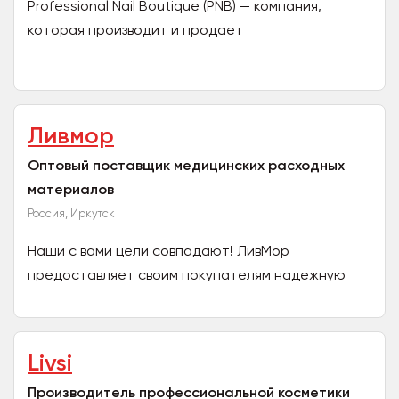
Professional Nail Boutique (PNB) — компания,
которая производит и продает
высококачественную маникюрную продукцию.
Для создания продуктов PNB...
Ливмор
Оптовый поставщик медицинских расходных
материалов
Россия, Иркутск
Наши с вами цели совпадают! ЛивМор
предоставляет своим покупателям надежную
продукцию, в том числе и от ведущих брендов,
выгодные условия, отличный...
Livsi
Производитель профессиональной косметики