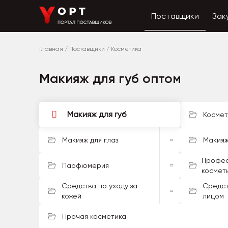
Поставщики
Зак
Главная
/
Поставщики
/
Косметика
Макияж для губ оптом
Макияж для губ
Космет
Макияж для глаз
Макияж
Профес
Парфюмерия
космет
Средства по уходу за
Средст
кожей
лицом
Прочая косметика