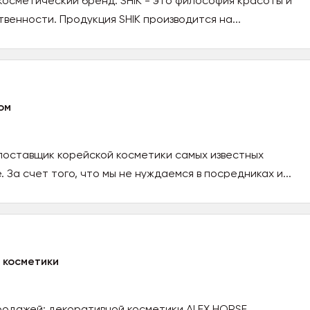
 косметический бренд. SHIK - это философия красоты и
венности. Продукция SHIK производится на...
ом
поставщик корейской косметики самых известных
 За счет того, что мы не нуждаемся в посредниках и...
 косметики
родажей: декоративной косметики ALEX HORSE,