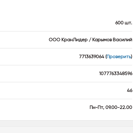
600 шт.
ООО КранЛидер / Карымов Василий
7713639064
(
Проверить
)
1077763348596
46
Пн-Пт, 09.00-22.00