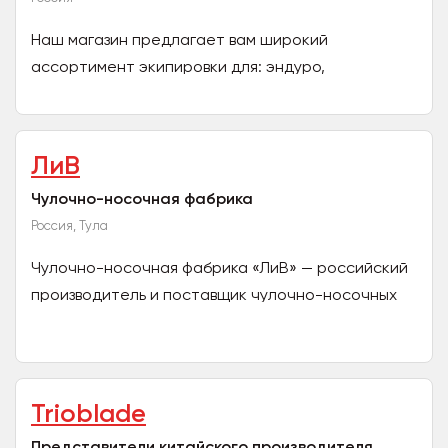
Наш магазин предлагает вам широкий
ассортимент экипировки для: эндуро,
мотокросса, велоспорта, а так же все
необходимые запчасти, расходники и...
ЛиВ
Чулочно-носочная фабрика
Россия, Тула
Чулочно-носочная фабрика «ЛиВ» — российский
производитель и поставщик чулочно-носочных
изделий. Производство в г. Тула. В каталоге
продукции: носки...
Trioblade
Представители китайского производителя