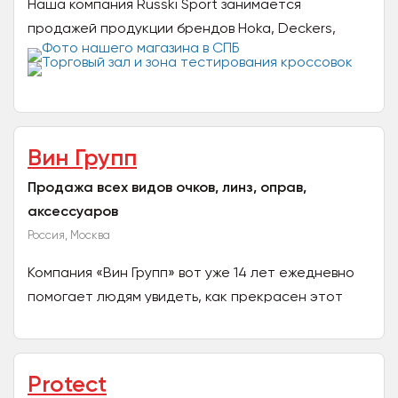
Наша компания Russki Sport занимается
продажей продукции брендов Hoka, Deckers,
Outdoor Research и других товаров оптом.
Работаем только с...
Вин Групп
Продажа всех видов очков, линз, оправ,
аксессуаров
Россия, Москва
Компания «Вин Групп» вот уже 14 лет ежедневно
помогает людям увидеть, как прекрасен этот
мир! Мы предлагаем корригирующие очки и
линзы, солнечные...
Protect