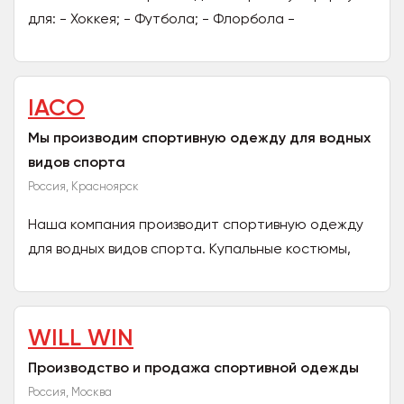
для: - Хоккея; - Футбола; - Флорбола -
Баскетбола; - Волейбола; - Легкой атлетики и
многих других видов...
IACO
Мы производим спортивную одежду для водных
видов спорта
Россия, Красноярск
Наша компания производит спортивную одежду
для водных видов спорта. Купальные костюмы,
рашгарды, одежда для серфинга. Все формы
оплаты, работаем со...
WILL WIN
Производство и продажа спортивной одежды
Россия, Москва