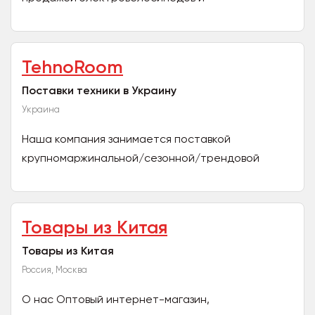
электросамокатов под собственной торговой
маркой Mavelis Bike. Всё просто,...
TehnoRoom
Поставки техники в Украину
Украина
Наша компания занимается поставкой
крупномаржинальной/сезонной/трендовой
техники в Украину! Телефоны, аксессуары (apple,
Sasmung) Электросамокаты...
Товары из Китая
Товары из Китая
Россия, Москва
О нас Оптовый интернет-магазин,