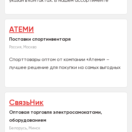
указан в контактах. В нашем ассортименте
имеется широкий спектр: электросамокатов,...
АТЕМИ
Поставки спортинвентаря
Россия, Москва
Спорттовары оптом от компании «Атеми» –
лучшее решение для покупки на самых выгодных
условиях. Мы – федеральный поставщик для
розничных магазинов и...
СвязьНик
Оптовая торговля электросамокатами,
оборудованием
Беларусь, Минск