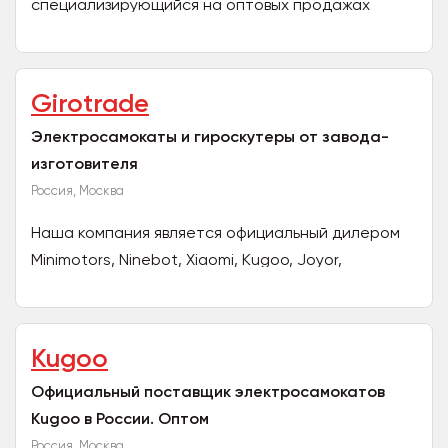
специализирующийся на оптовых продажах
популярных (трендовых) товаров, которые всегда
легко продать и получить...
Girotrade
Электросамокаты и гироскутеры от завода-
изготовителя
Россия, Москва
Наша компания является официальный дилером
Minimotors, Ninebot, Xiaomi, Kugoo, Joyor,
CityCoco, White Siberia и др. Почему мы? 1.
Официальный...
Kugoo
Официальный поставщик электросамокатов
Kugoo в России. Оптом
Россия, Москва