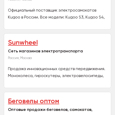
Официальный поставщик электросамокатов
Kugoo в России. Все модели: Kugoo S3, Kugoo S4,
Kugoo M4, Kugoo F3, Kugoo ES2, Kugoo G-Booster,
Kugoo...
Sunwheel
Cеть магазинов электротранспорта
Россия, Москва
Продажа инновационных средств передвижения.
Моноколеса, гироскутеры, электровелосипеды,
электросамокаты, сегвеи и многое другое!
Беговелы оптом
Оптовые продажи беговелов, самокатов,