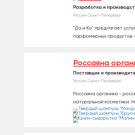
Разработка и производс
Россия, Санкт-Петербург
"Да и Ко" предлагает усл
парфюмерных продуктов 
спреев....
Россаяна орган
Поставщик и производите
Россия, Санкт-Петербург
Россаяна органика - росс
натуральной косметики. На