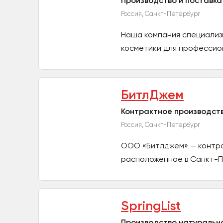
Производство и поставка
Россия, Санкт-Петербург
Наша компания специализ
косметики для профессиона
БитлДжем
Контрактное производств
Россия, Санкт-Петербург
ООО «Битлджем» — контра
расположенное в Санкт-П
косметические...
SpringList
Производство натуральн