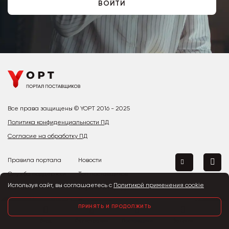
ВОЙТИ
Все права защищены © YOPT 2016 - 2025
Политика конфиденциальности ПД
Согласие на обработку ПД
Правила портала
Новости
Служба поддержки
Топ поставщиков
Используя сайт, вы соглашаетесь с
Политикой применения cookie
Контакты
Страны и города
Предложить улучшение
ПРИНЯТЬ И ПРОДОЛЖИТЬ
Вход
Регистрация
Поставщики
Закупки