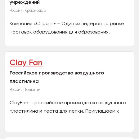
учреждений
Россия, Краснодар
Компания «Стронг» – Один из лидеров на рынке
поставок оборудования для образования.
Компания «Стронг» была основана более 15 лет
назад с целью...
Clay Fan
Российское производство воздушного
пластилина
Россия, Тольятти
ClayFan — российское производство воздушного
пластилина и теста для лепки. Приглашаем к
сотрудничеству оптовых покупателей! Наши
продукты:...