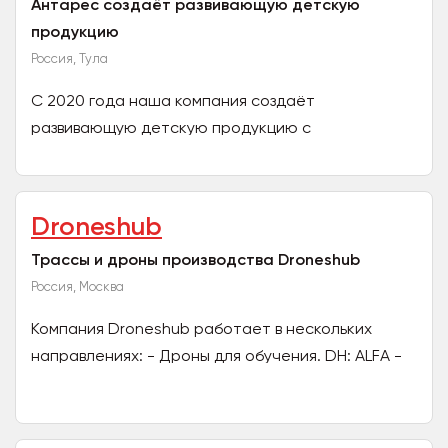
Антарес создаёт развивающую детскую
продукцию
Россия, Тула
С 2020 года наша компания создаёт
развивающую детскую продукцию с
применением технологии дополненная
реальность под брендом KidZlab. На данный...
Droneshub
Трассы и дроны производства Droneshub
Россия, Москва
Компания Droneshub работает в нескольких
направлениях: - Дроны для обучения. DH: ALFA -
Производство трасс для дронов. Серии: Victory,
MultiGP, DH:...