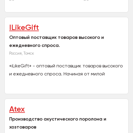
слова запоминаются...
ILikeGift
Оптовый поставщик товаров высокого и
ежедневного спроса.
Россия, Томск
«iLikeGift» - оптовый поставщик товаров высокого
и ежедневного спроса. Начиная от милой
канцелярии заканчивая товарами на каждый день
(ланч боксы,...
Atex
Производство акустического поролона и
хозтоваров