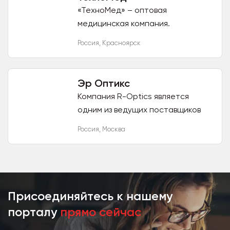
«ТехноМед» – оптовая
медицинская компания.
Специализируется на реализации
Россия
,
Красноярск
товаров применяемые в общих
медицинских целях.
Оборудования, мебели,...
Эр Оптикс
Компания R-Optics является
одним из ведущих поставщиков
медицинского оборудования для
Россия
,
Москва
диагностики глазных патологий и
проведения
микрохирургических...
Присоединяйтесь к нашему
порталу
прямо сейчас