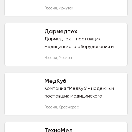
покупателям надежную
Россия
,
Иркутск
продукцию, в том числе и от
ведущих брендов, выгодные
условия, отличный...
Дармедтех
Дармедтех – поставщик
медицинского оборудования и
медицинских расходных
Россия
,
Москва
материалов различных
иностранных и отечественных
производителей. Компания...
МедКуб
Компания “МедКуб”- надежный
поставщик медицинского
оборудования в государственные
Россия
,
Краснодар
и частные лечебно-
профилактические учреждения
по территории всей...
ТехноМед