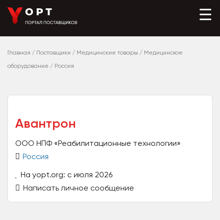
☰
Главная
/
Поставщики
/
Медицинские товары
/
Медицинское
оборудование
/
Россия
Авантрон
ООО НПФ «Реабилитационные технологии»
Россия
На yopt.org: с июля 2026
Написать личное сообщение