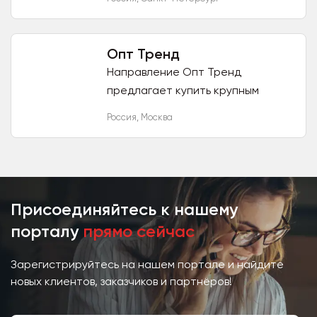
ассортименте более 300 позиций
- статуэтки, панно, зеркала,
картины и...
Опт Тренд
Направление Опт Тренд
предлагает купить крупным
оптом товары для
Россия
,
Москва
одностраничников из CPA сетей и
телемагазинов от 300 штук. У нас
поставки напрямую...
Присоединяйтесь к нашему
порталу
прямо сейчас
Зарегистрируйтесь на нашем портале и найдите
новых клиентов, заказчиков и партнёров!