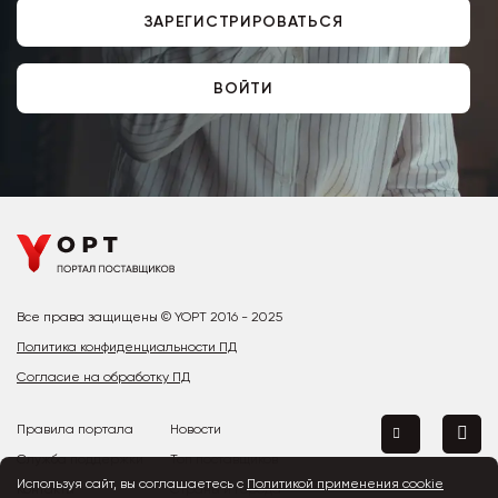
ЗАРЕГИСТРИРОВАТЬСЯ
ВОЙТИ
Все права защищены © YOPT 2016 - 2025
Политика конфиденциальности ПД
Согласие на обработку ПД
Правила портала
Новости
Служба поддержки
Топ поставщиков
Используя сайт, вы соглашаетесь с
Политикой применения cookie
Контакты
Страны и города