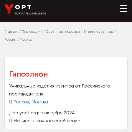
☰
Главная
/
Поставщики
/
Сувениры, подарки
/
Бизнес-сувениры
/
Россия
/
Москва
Гипсолион
Уникальные изделия из гипса от Российского
производителя
Россия
,
Москва
На yopt.org: с октября 2024
Написать личное сообщение