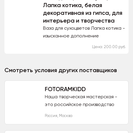
Лапка котика, белая
декоративная из гипса, для
интерьера и творчества
Ваза для сухоцветов Лапка котика -
изысканное дополнение
интерьера, которое добавит нотку
Цена: 200.00 руб.
уюта и стиля в ваш дом или офис.
Изготовлена из гипса,...
Смотреть условия других поставщиков
FOTORAMKIDD
Наша творческая мастерская -
это российское производство
полного цикла, производитель
Россия
,
Москва
рамок для фото из Эко-
древесины.На сегодняшний день