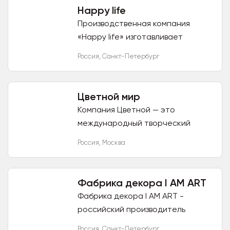
мастерская...
Happy life
Производственная компания
«Happy life» изготавливает
интерьерные кашпо, кашпо с мхом
Россия
,
Санкт-Петербург
(ягель), подсвечники как из
натурального дерева, так и из
гипса...
Цветной мир
Компания Цветной — это
международный творческий
бренд с собственным
Россия
,
Москва
производством. Мы предлагаем
качественные и доступные по
ценовой политике...
Фабрика декора I AM ART
Фабрика декора I AM ART -
российский производитель
декора полного цикла. В
Россия
,
Санкт-Петербург