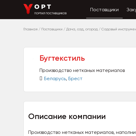
Поставщики
Зак
Главная
/
Поставщики
/
Дача, сад, огород
/
Садовый инструме
Бугтекстиль
Производство нетканых материалов
Беларусь
,
Брест
Описание компании
Производство нетканых материалов, наполни