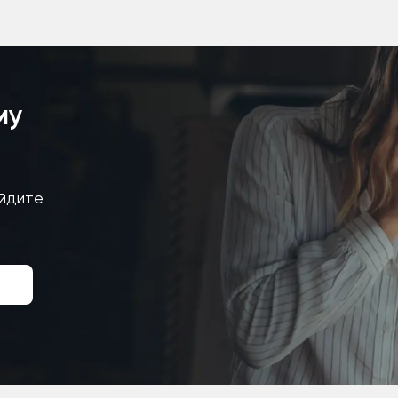
му
айдите