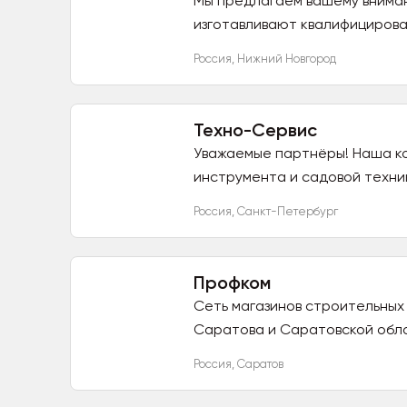
Мы предлагаем вашему вниман
изготавливают квалифициров
современном...
Россия
,
Нижний Новгород
Техно-Сервис
Уважаемые партнёры! Наша к
инструмента и садовой техник
Россия
,
Санкт-Петербург
Профком
Сеть магазинов строительных
Саратова и Саратовской обла
Россия
,
Саратов