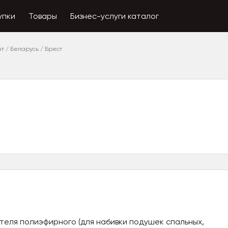
упки
Товары
Бизнес-услуги каталог
нт
/
Беларусь
/
Брест
теля полиэфирного (для набивки подушек спальных,