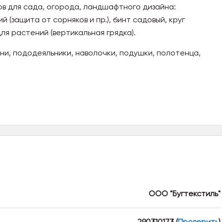
ов для сада, огорода, ландшафтного дизайна:
 (защита от сорняков и пр.), бинт садовый, круг
ля растений (вертикальная грядка).
и, пододеяльники, наволочки, подушки, полотенца,
ООО "Бугтекстиль"
290310173
(
Проверить
)