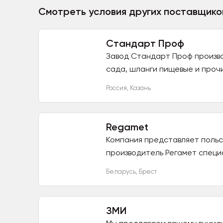
Смотреть условия других поставщико
Стандарт Проф
Завод Стандарт Проф произво
сада, шланги пищевые и прочи
Россия
,
Казань
Regamet
Компания представляет польс
производитель Регамет специ
го...
Беларусь
,
Брест
ЗМИ