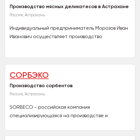
Производство мясных деликатесов в Астрахане
Россия, Астрахань
Индивидуальный предприниматель Морозов Иван
Иванович осуществляет производство
сыровяленой, сырокопченой продукции из мяса
убойного скота, птицы,...
СОРБЭКО
Производство сорбентов
Россия, Астрахань
SORBECO - российская компания
специализирующаяся на производстве и
реализации продукции самых высоких мировых,
европейских и российских стандартов...