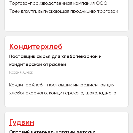
Торгово-производственная компания ООО
Трейдгрупп, выпускающая продукцию торговой
марки Pichelli предлагает Вам рассмотреть наш
ассортимент: вафли...
Кондитерхлеб
Поставщик сырья для хлебопекарной и
кондитерской отраслей
Россия, Омск
КондитерХлеб - поставщик ингредиентов для
хлебопекарного, кондитерского, шоколадного
производств. В нашем профиле вы найдете
множество полезной...
Гудвин
Оптовый интернет-магазин детских