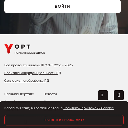
ВОЙТИ
Все права защищены © YOPT 2016 - 2025
Политика конфиденциальности ПД
Согласие на обработку ПД
Правила портала
Новости
Служба поддержки
Топ поставщиков
Используя сайт, вы соглашаетесь с
Политикой применения cookie
Контакты
Страны и города
Предложить улучшение
ПРИНЯТЬ И ПРОДОЛЖИТЬ
Вход
Регистрация
Поставщики
Закупки