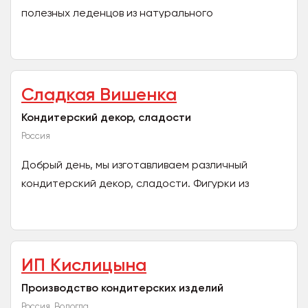
полезных леденцов из натурального
сахарозаменителя - изомальта. Долгое время
являемся партнерами...
Сладкая Вишенка
Кондитерский декор, сладости
Россия
Добрый день, мы изготавливаем различный
кондитерский декор, сладости. Фигурки из
шоколадной глазури, безе, леденцы - будут
прекрасным завершением...
ИП Кислицына
Производство кондитерских изделий
Россия, Вологда