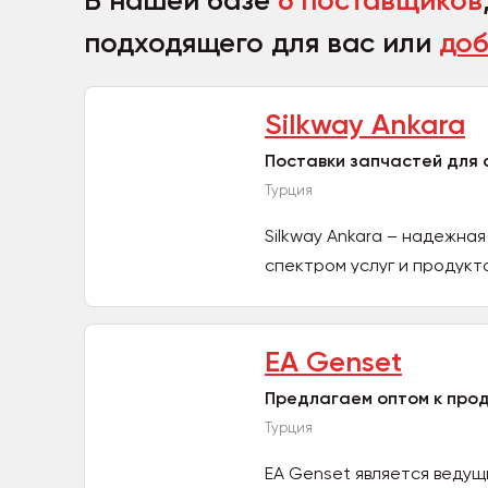
В нашей базе
6 поставщиков
подходящего для вас или
доб
Silkway Ankara
Поставки запчастей для 
Турция
Silkway Ankara – надежн
спектром услуг и продукто
EA Genset
Предлагаем оптом к про
Турция
EA Genset является ведущ