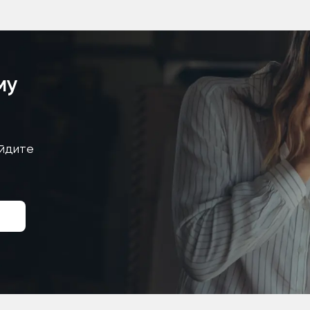
му
айдите