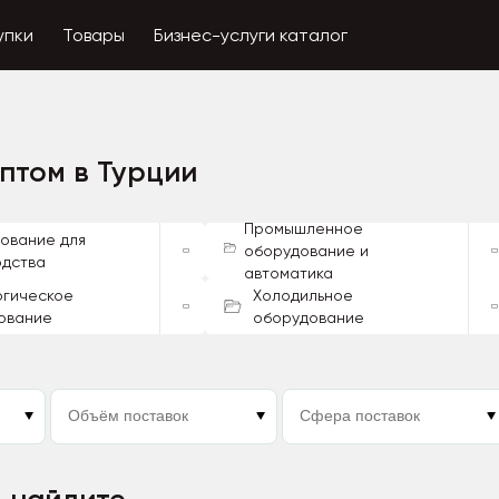
упки
Товары
Бизнес-услуги каталог
птом в Турции
Промышленное
ование для
оборудование и
одства
автоматика
огическое
Холодильное
ование
оборудование