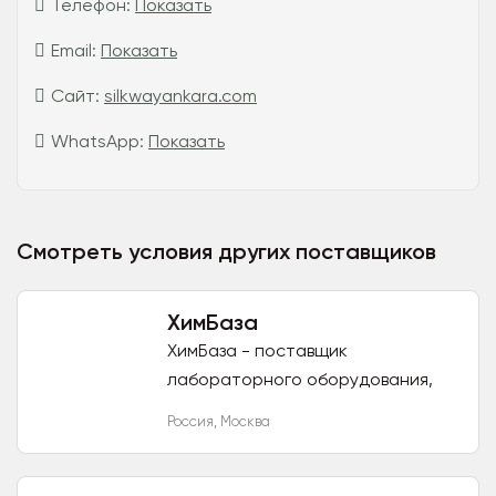
Телефон:
Показать
Email:
Показать
Сайт:
silkwayankara.com
WhatsApp:
Показать
Смотреть условия других поставщиков
ХимБаза
ХимБаза - поставщик
лабораторного оборудования,
химических реактивов,
Россия
,
Москва
лабораторного стекла. Работаем
с юридическими и физическими
лицами. Онлайн...