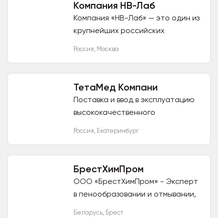
Компания НВ-Лаб
Компания «НВ-Лаб» — это один из
крупнейших российских
поставщиков лабораторного и
Россия
,
Москва
медицинского оборудования от
отечественных и зарубежных
брендов....
ТетаМед Компани
Поставка и ввод в эксплуатацию
высококачественного
медицинского оборудования:
Россия
,
Екатеринбург
ультразвуковая, лучевая,
функциональная диагностика,
анестезиология и...
БрестХимПром
ООО «БрестХимПром» - Эксперт
в пенообразовании и отмывании,
специализируется на
Беларусь
,
Брест