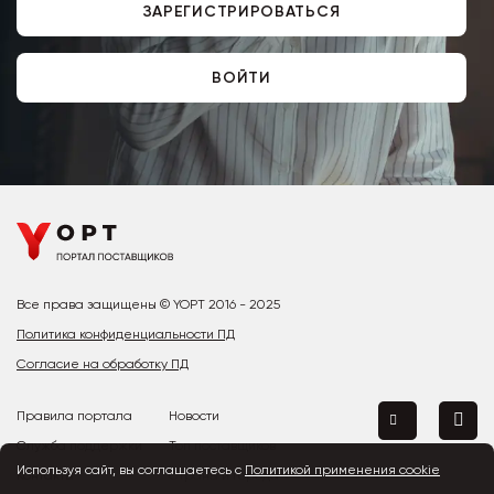
ЗАРЕГИСТРИРОВАТЬСЯ
ВОЙТИ
Все права защищены © YOPT 2016 - 2025
Политика конфиденциальности ПД
Согласие на обработку ПД
Правила портала
Новости
Служба поддержки
Топ поставщиков
Используя сайт, вы соглашаетесь с
Политикой применения cookie
Контакты
Страны и города