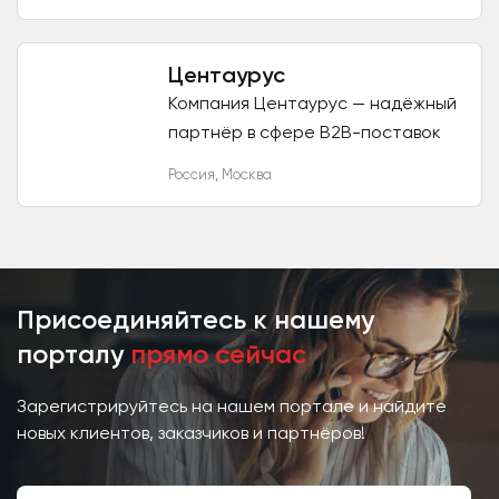
производстве
высококачественных
профессиональных технических
Центаурус
моющих...
Компания Центаурус — надёжный
партнёр в сфере B2B-поставок
смазочных материалов с более
Россия
,
Москва
чем 13-летним опытом. Мы
расширяем круг партнёров и...
Присоединяйтесь к нашему
порталу
прямо сейчас
Зарегистрируйтесь на нашем портале и найдите
новых клиентов, заказчиков и партнёров!