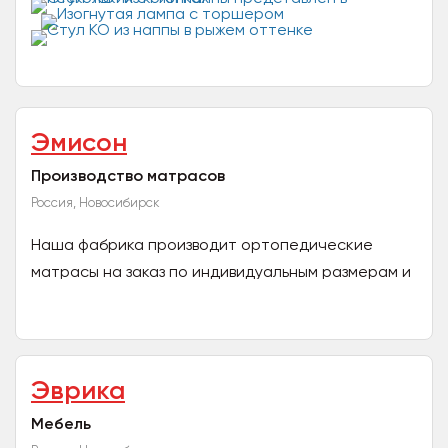
портфолио 40 работников в штате Причины
довериться...
Эмисон
Производство матрасов
Россия, Новосибирск
Наша фабрика производит ортопедические
матрасы на заказ по индивидуальным размерам и
формам. Мы любим свое дело, поэтому
вкладываем всю душу и...
Эврика
Мебель