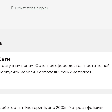
Сайт:
zonsleep.ru
в
Сети
 доступным ценам. Основная сфера деятельности нашей
корпусной мебели и ортопедических матрасов...
аботает в г. Екатеринбург с 2005г. Матрасы фабрики