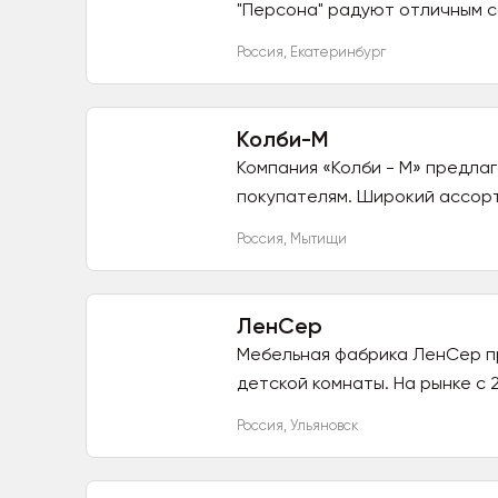
"Персона" радуют отличным с
Россия
,
Екатеринбург
Колби-М
Компания «Колби - М» предла
покупателям. Широкий ассорт
Россия
,
Мытищи
ЛенСер
Мебельная фабрика ЛенСер про
детской комнаты. На рынке с 2
Россия
,
Ульяновск