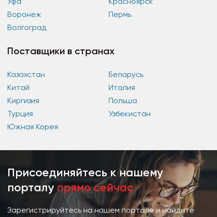
Уфа
Красноярск
Воронеж
Пермь
Волгоград
Поставщики в странах
Казахстан
Беларусь
Китай
Италия
Киргизия
Польша
Турция
Узбекистан
Южная Корея
Присоединяйтесь к нашему
порталу
прямо сейчас
Зарегистрируйтесь на нашем портале и найдите