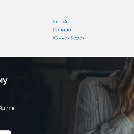
Китай
Польша
Южная Корея
му
айдите