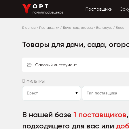
Поставщики
Зак
Главная
/
Поставщики
/
Дача, сад, огород
/
Беларусь
/
Брест
Товары для дачи, сада, огор
Садовый инструмент
ФИЛЬТРЫ:
В нашей базе
1 поставщиков
подходящего для вас или
доб