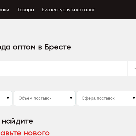
упки
Товары
Бизнес-услуги каталог
ода оптом в Бресте
, найдите
авьте нового