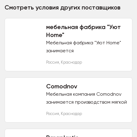
Смотреть условия других поставщиков
мебельная фабрика "Уют
Home"
Мебельная фабрика "Уют Home"
занимается
изготовлением,перетяжкой,
Россия
,
Краснодар
ремонтом мягкой мебели любой
сложности. Возможность
изготовить по вашим размерам...
Comodnov
Мебельная компания Comodnov
занимается производством мягкой
мебели и предлагает приобрести
Россия
,
Краснодар
диваны, кресла, кровати и другие
предметы мебели...