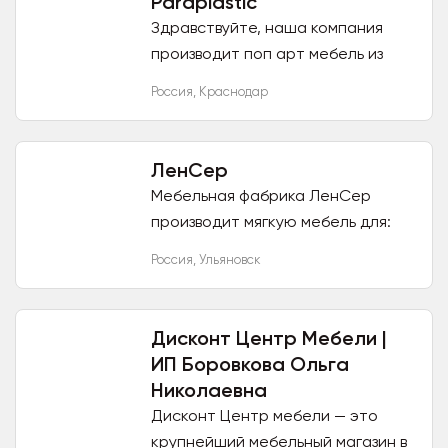
Paraplastic
Здравствуйте, наша компания
производит поп арт мебель из
стеклопластика не имеющая
Россия
,
Краснодар
аналогов в России. Хотим
предложить Вам, стать дилером
нашей...
ЛенСер
Мебельная фабрика ЛенСер
производит мягкую мебель для:
гостиной, кухни, а также детской
Россия
,
Ульяновск
комнаты. На рынке с 2015 года.
Нашим дилерам...
Дисконт Центр Мебели |
ИП Боровкова Ольга
Николаевна
Дисконт Центр мебели — это
крупнейший мебельный магазин в