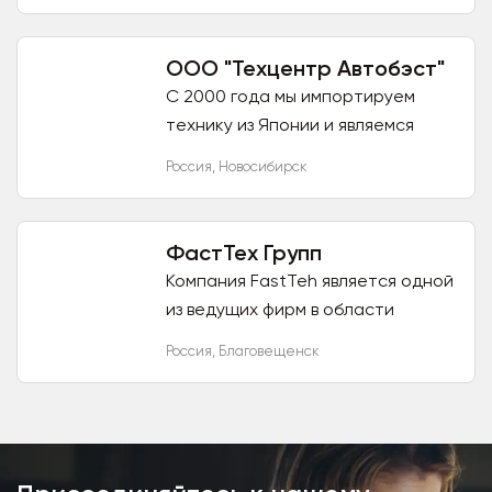
оборудования для их
изготовления. Реализуемая
ООО "Техцентр Автобэст"
продукция...
С 2000 года мы импортируем
технику из Японии и являемся
зарегистрированным членом на
Россия
,
Новосибирск
всех японских аукционах. В
отличии от других компаний, мы
не...
ФастТех Групп
Компания FastTeh является одной
из ведущих фирм в области
импорта запасных частей для
Россия
,
Благовещенск
Китайской спецтехники по
доступным ценам. Реализуем
вилочные...