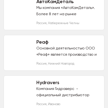
АвтоКамДеталь
Мы компания «АвтоКамДеталь».
Более 8 лет на рынке
KAMAZовских запчастей.
Россия
,
Набережные Челны
Сотрудничаем с надежными
производителями пластика на
KAMAZ, Евро и...
Реаф
Основной деятельностью ООО
«Реаф» является производство и
установка автофургонов на
Россия
,
Нижний Новгород
шасси грузовых автомобилей.
Автофургон - это особый тип...
Hydravers
Компания Гидраверс -
официальный дистрибьютор
Gates, имеет собственное
Россия
,
Иваново
производство РВД и