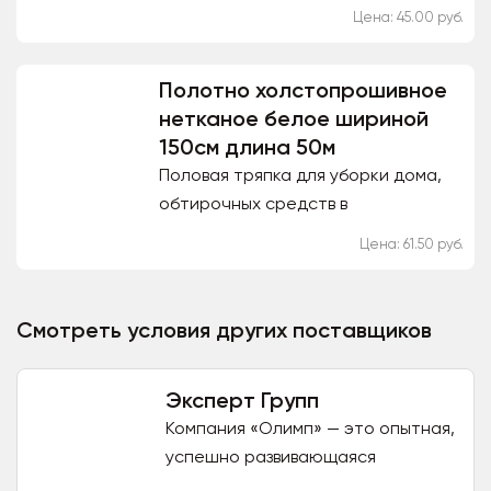
обработке поверхностей.
Цена: 45.00 руб.
Отбеленное полотно из 100%
хлопка предоставляет
Полотно холстопрошивное
высококачественные...
нетканое белое шириной
150см длина 50м
Половая тряпка для уборки дома,
обтирочных средств в
производственных цехах, а также в
Цена: 61.50 руб.
качестве прокладочного
материала при изготовлении
мебели, как...
Смотреть условия других поставщиков
Эксперт Групп
Компания «Олимп» — это опытная,
успешно развивающаяся
компания по оптовой продаже