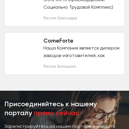
Социально Трудовой Комплекс)
является крупнешим заводом на
Россия
,
Краснодар
юге России. Мы ищем оптового
дилера для реализации
хозяйственных...
ComeForte
Наша Компания является дилером
заводов-изготовителей, как
зарубежных, так и отечественных.
Россия
,
Балашиха
Мы работаем только с надежными
производителями и...
Присоединяйтесь к нашему
порталу
прямо сейчас
Зарегистрируйтесь на нашем портале и найдите