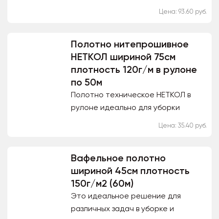
хлопчатобумажное полотно.
Цена: 93.60 руб.
Неткол обладает повышенной
впитываемостью,
Полотно нитепрошивное
гигроскопичностью...
НЕТКОЛ шириной 75см
плотность 120г/м в рулоне
по 50м
Полотно техническое НЕТКОЛ в
рулоне идеально для уборки
больших офисных, торговых и
Цена: 35.40 руб.
производственных площадей.
Может применяться с бытовыми...
Вафельное полотно
шириной 45см плотность
150г/м2 (60м)
Это идеальное решение для
различных задач в уборке и