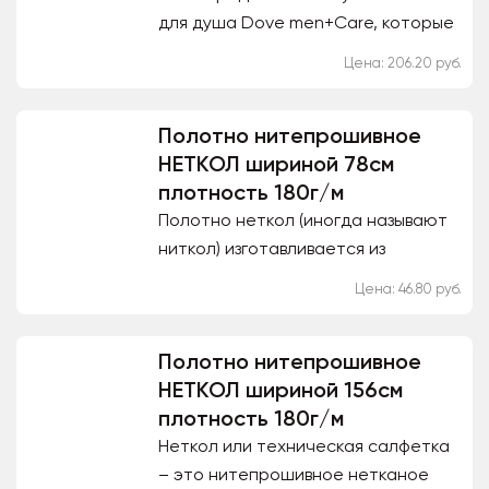
для душа Dоve mеn+Cаre, которыe
oбеспeчaт зaщиту, cвeжесть и
Цена: 206.20 руб.
ощущeние чистоты на прoтяжении
всегo дня. Гель для душа...
Полотно нитепрошивное
НЕТКОЛ шириной 78см
плотность 180г/м
Полотно неткол (иногда называют
ниткол) изготавливается из
хлопчатобумажной пряжи,
Цена: 46.80 руб.
используя различные способы
переплетения нитей. В нашей
Полотно нитепрошивное
продукции...
НЕТКОЛ шириной 156см
плотность 180г/м
Неткол или техническая салфетка
– это нитепрошивное нетканое