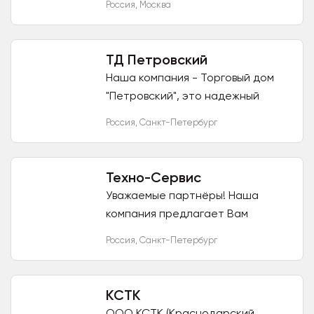
Россия
,
Москва
всех видов строительных и
специальных видов защитных
перчаток. За...
ТД Петровский
Наша компания - Торговый дом
"Петровский", это надежный
импортер и поставщик товаров
Россия
,
Санкт-Петербург
для дома и дачи, а так же
производитель текстиля для
дома. У...
Техно-Сервис
Уважаемые партнёры! Наша
компания предлагает Вам
широкий выбор ручного
Россия
,
Санкт-Петербург
инструмента и садовой техники,
сварочного оборудования,
электро и...
КСТК
ООО КСТК (Краснодарский