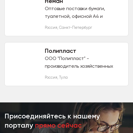
Неман
Оптовые поставки бумаги,
туалетной, офисной А4 и
бумажных полотенец, средств
Россия
,
Санкт-Петербург
уборки и наведения чистоты,
хозяйственных товаров и бытовой
химии от...
Полипласт
ООО "Полипласт" -
производитель хозяйственных
товаров из полимеров и оптовый
Россия
,
Тула
поставщик. Мы работаем с
юридическими лицами и
предприниматлями и...
Присоединяйтесь к нашему
порталу
прямо сейчас