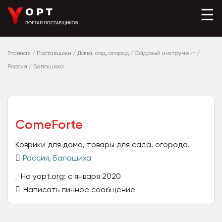
☰
Главная
/
Поставщики
/
Дача, сад, огород
/
Садовый инструмент
/
Россия
/
Балашиха
ComeForte
Коврики для дома, товары для сада, огорода.
Россия
,
Балашиха
На yopt.org: с января 2020
Написать личное сообщение