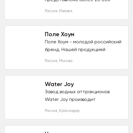
наименований товаров оптом в
Россия
,
Ижевск
наличии. За плечами нашей
компании 27 лет успешной
работы. Мы...
Поле Хоум
Поле Хоум - молодой российский
бренд. Нашей продукцией
пользуются десятки тысяч людей
Россия
,
Москва
по всей стране. Ассортимент
бренда включает в себя:...
Water Joy
Завод водных аттракционов
Water Joy производит
профессиональное средство
Россия
,
Краснодар
очистки: бассейнов, пленки
ПВХ(лайнер), мозаики и керамики,
пластика (...