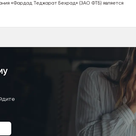
ания «Фардад Теджарат Бехрад» (ЗАО ФТБ) является
редставителем этих компаний...
му
айдите