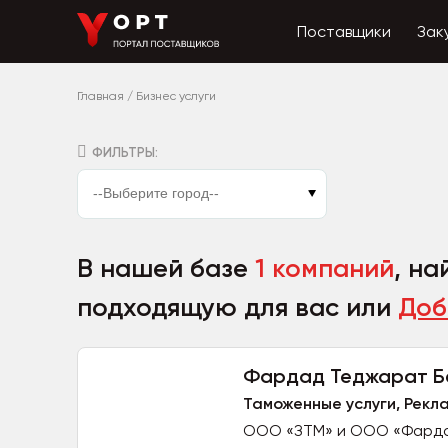
Поставщики
Зак
Главная
/
Бизнес услуги
ФИЛЬТРЫ:
В нашей базе
1 компаний
, на
подходящую для вас или
Доб
Фардад Теджарат Б
Таможенные услуги, Рекл
ООО «ЗТМ» и ООО «Фардад