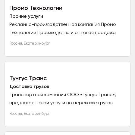
Промо Технологии
Прочие услуги
Рекламно-производственная компания Промо
Технологии Производство и оптовая продажа
корпоративных и бизнес подарков, создаем мерч
Россия
,
Екатеринбург
для компании. Сувенирная продукция с
нанесением логотипа заказчика...
Тунгус Транс
Доставка грузов
Транспортная компания ООО «Тунгус Транс»,
предлагает свои услуги по перевозке грузов
автомобильным видом транспорта по всей
Россия
,
Екатеринбург
России. Собственный автопарк с
автотранспортом любой грузоподъемности и...