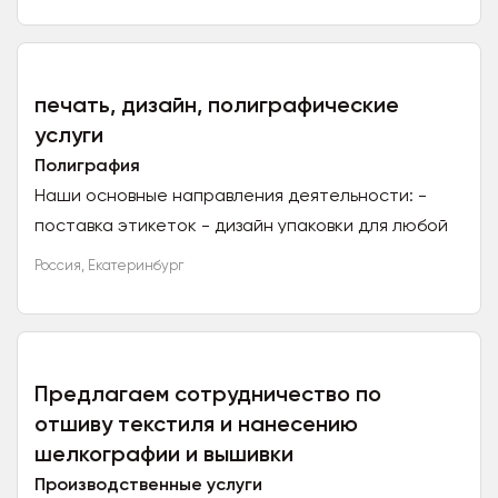
проектирования, разработки, внедрения и...
печать, дизайн, полиграфические
услуги
Полиграфия
Наши основные направления деятельности: -
поставка этикеток - дизайн упаковки для любой
продукции - разработка буклетов, брошюр,
Россия
,
Екатеринбург
раздаточного материала, визиток, календарей -
разработка...
Предлагаем сотрудничество по
отшиву текстиля и нанесению
шелкографии и вышивки
Производственные услуги