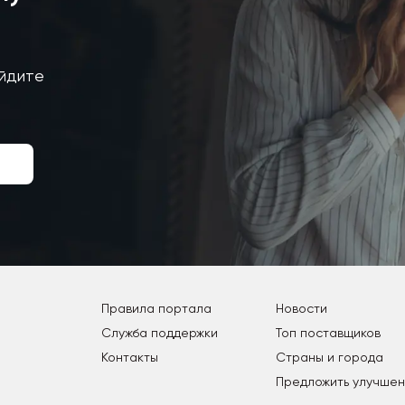
айдите
Правила портала
Новости
Служба поддержки
Топ поставщиков
Контакты
Страны и города
Предложить улучше