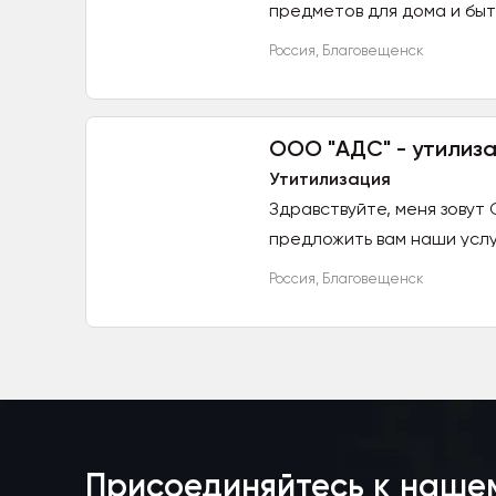
предметов для дома и быт
жилеты. Все необходимое 
Россия
,
Благовещенск
ООО "АДС" - утилиз
Утитилизация
Здравствуйте, меня зовут
предложить вам наши услу
последующим предоставле
Россия
,
Благовещенск
Присоединяйтесь к наше