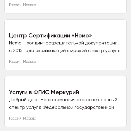
занимается оформлением разрешительной
Россия
,
Москва
документации на различные виды...
Центр Сертификации «Нэмо»
Nemo – холдинг разрешительной документации,
с 2015 года оказывающий широкий спектр услуг в
области подтверждения соответствия
Россия
,
Москва
стандартам продукции,...
Услуги в ФГИС Меркурий
Добрый день. Наша компания оказывает полный
спектр услуг в Федеральной государственной
информационной системе Меркурий. От
Россия
,
Москва
регистрации до...