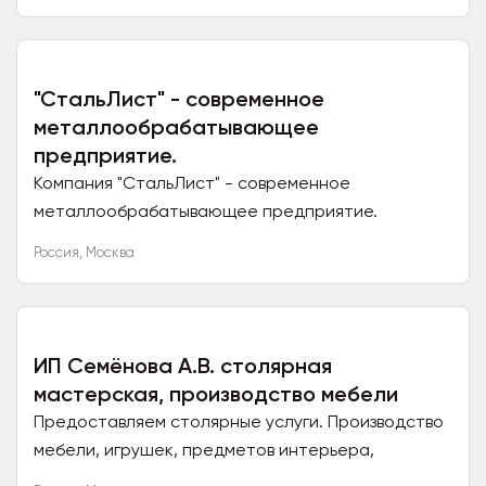
любой сложности в САПР...
"СтальЛист" - современное
металлообрабатывающее
предприятие.
Компания "СтальЛист" - современное
металлообрабатывающее предприятие.
Производство оснащено мощным оборудованием
Россия
,
Москва
для точного и быстрого раскроя...
ИП Семёнова А.В. столярная
мастерская, производство мебели
Предоставляем столярные услуги. Производство
мебели, игрушек, предметов интерьера,
сувениры из дерева и т.д. ...